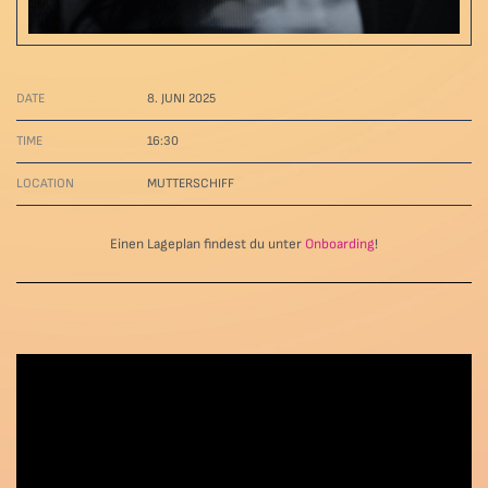
DATE
8. JUNI 2025
TIME
16:30
LOCATION
MUTTERSCHIFF
Einen Lageplan findest du unter
Onboarding
!